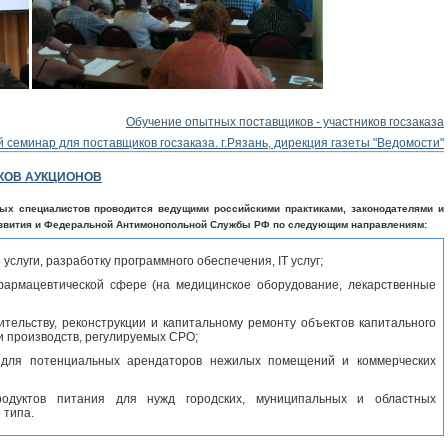
Обучение опытных поставщиков - участников госзаказа
 семинар для поставщиков госзаказа. г.Рязань, дирекция газеты "Ведомости"
КОВ АУКЦИОНОВ
ых специалистов проводится ведущими российскими практиками, законодателями и
азвития и Федеральной Антимонопольной Службы РФ по следующим направлениям:
услуги, разработку программного обеспечения, IT услуг;
 фармацевтической сфере (на медицинское оборудование, лекарственные
ительству, реконструкции и капитальному ремонту объектов капитального
т и производств, регулируемых СРО;
для потенциальных арендаторов нежилых помещений и коммерческих
родуктов питания для нужд городских, муниципальных и областных
 типа.