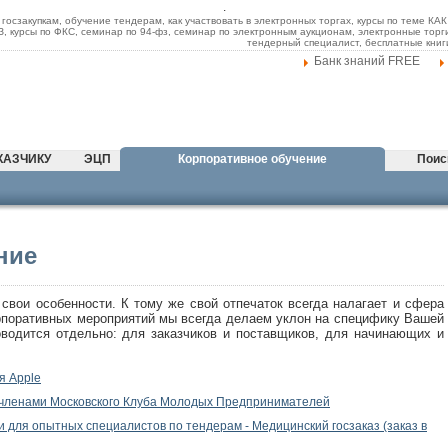
.
 госзакупкам, обучение тендерам, как участвовать в электронных торгах, курсы по теме К
ФЗ, курсы по ФКС, семинар по 94-фз, семинар по электронным аукционам, электронные торг
тендерный специалист, бесплатные книг
Банк знаний FREE
КАЗЧИКУ
ЭЦП
Корпоративное обучение
Поис
ние
свои особенности. К тому же свой отпечаток всегда налагает и сфера
орпоративных мероприятий мы всегда делаем уклон на специфику Вашей
оводится отдельно: для заказчиков и поставщиков, для начинающих и
я Apple
с членами Московского Клуба Молодых Предпринимателей
 для опытных специалистов по тендерам - Медицинский госзаказ (заказ в