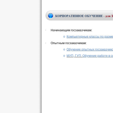
·
Начинающим госзаказчикам:
Компьютерные классы по разм
o
·
Опытным госзаказчикам:
Обучение опытных госзаказчик
o
МУП, ГУП:
Обучение работе в с
o