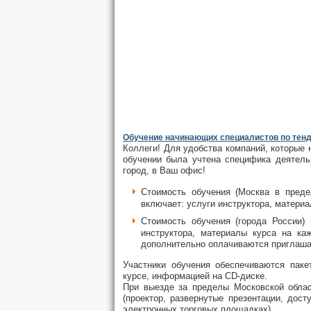
Обучение начинающих специалистов по тенд
Коллеги! Для удобства компаний, которые 
обучении была учтена специфика деятель
город, в Ваш офис!
Стоимость обучения (Москва в пре
включает: услуги инструктора, материа
Стоимость обучения (города России)
инструктора, материалы курса на ка
дополнительно оплачиваются приглаш
Участники обучения обеспечиваются пак
курсе, информацией на
CD
-диске.
При выезде за пределы Московской облас
(проектор, развернутые презентации, дос
электронных торговых площадках).