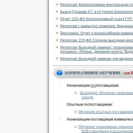
Репортаж: Корпоративная консультация по
Выезд Гуськова А.Г. в г.Ступино Корпора
Отчет: 223-ФЗ: Корпоративный съезд ГУП 
Репортаж с закрытого семинара: Внедрени
Ярославль: Отчет о всероссийском семина
Репортаж: 223-ФЗ: Срочная выездная конс
Репортаж: Выездной семинар, организова
госзаказа. г.Рязань, дирекция газеты "Вед
Репортаж: Выездной семинар для медицин
·
Начинающим
гос
поставщикам:
Выездное обучение начинающ
o
городе
·
Опытным госпоставщикам:
Обучение опытных поставщиков 
o
·
Начинающим поставщикам коммерческ
Обучение начинающих аукциони
o
B2B и входящих в ассоциаци