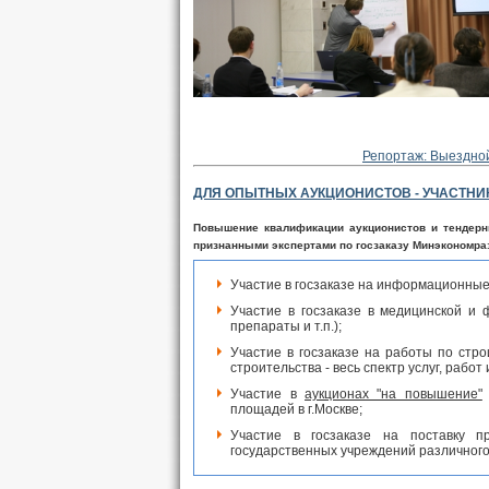
Репортаж: Выездной
ДЛЯ ОПЫТНЫХ АУКЦИОНИСТОВ - УЧАСТНИ
Повышение квалификации аукционистов и тендерн
признанными экспертами по госзаказу Минэкономр
Участие в госзаказе на информационные 
Участие в госзаказе в медицинской и
препараты и т.п.);
Участие в госзаказе на работы по стро
строительства - весь спектр услуг, рабо
Участие в
аукционах "на повышение"
площадей в г.Москве;
Участие в госзаказе на поставку п
государственных учреждений различного