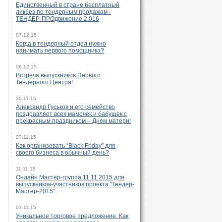
Единственный в стране бесплатный
ликбез по тендерным продажам -
ТЕНДЕР-ПРОдвижение 2.016
07.12.15
Когда в тендерный отдел нужно
нанимать первого помощника?
06.12.15
Встреча выпускников Первого
Тендерного Центра!
30.11.15
Александр Гуськов и его семейство
поздравляет всех мамочек и бабушек с
прекрасным праздником – Днем матери!
27.11.15
Как организовать “Black Friday” для
своего бизнеса в обычный день?
11.11.15
Онлайн Мастер-группа 11.11.2015 для
выпускников-участников проекта "Тендер-
Мастер-2015".
03.11.15
Уникальное торговое предложение. Как