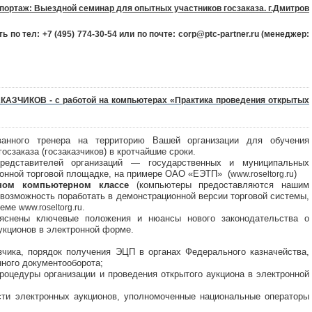
портаж: Выездной семинар для опытных участников госзаказа. г.Дмитров
ь по тел:
+7 (495) 774-30-54 или по почте: corp@ptc-partner.ru (менеджер:
КАЗЧИКОВ - с работой на компьютерах «Практика проведения открытых
ванного тренера на территорию Вашей организации для обучения
сзаказа (госзаказчиков) в кротчайшие сроки.
едставителей организаций — государственных и муниципальных
ронной торговой площадке, на примере ОАО «ЕЭТП» (
)
www.roseltorg.ru
нном компьютерном классе
(компьютеры предоставляются нашим
 возможность поработать в демонстрационной версии торговой системы,
теме
.
www.roseltorg.ru
ъяснены ключевые положения и нюансы нового законодательства о
аукционов в электронной форме.
зчика, порядок получения ЭЦП в органах Федерального казначейства,
нного документооборота;
роцедуры организации и проведения открытого аукциона в электронной
сти электронных аукционов, уполномоченные национальные операторы