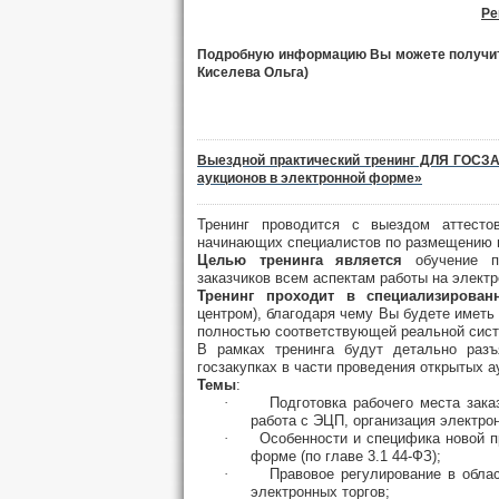
Ре
Подробную информацию Вы можете получит
Киселева Ольга)
Выездной практический тренинг ДЛЯ ГОСЗА
аукционов в электронной форме»
Тренинг проводится с выездом аттесто
начинающих специалистов по размещению го
Целью тренинга является
обучение пр
заказчиков всем аспектам работы на элект
Тренинг проходит в специализирова
центром), благодаря чему Вы будете иметь
полностью соответствующей реальной сис
В рамках тренинга будут детально раз
госзакупках в части проведения открытых 
Темы
:
·
Подготовка рабочего места зака
работа с ЭЦП, организация электро
·
Особенности и специфика новой п
форме (по главе 3.1 44-ФЗ);
·
Правовое регулирование в обла
электронных торгов;