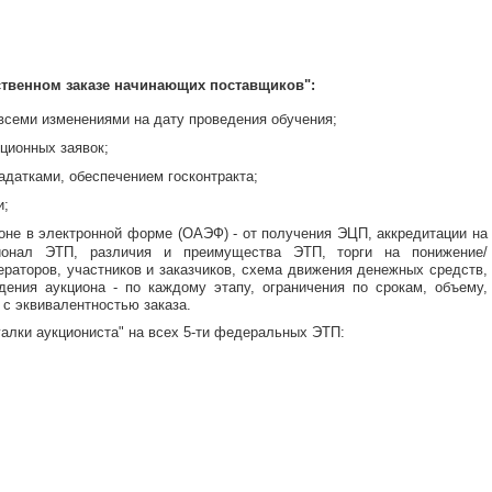
ственном заказе начинающих поставщиков":
 всеми изменениями на дату проведения обучения;
ционных заявок;
адатками, обеспечением госконтракта;
и;
оне в электронной форме (ОАЭФ) - от получения ЭЦП, аккредитации на
ионал ЭТП, различия и преимущества ЭТП, торги на понижение/
ераторов, участников и заказчиков, схема движения денежных средств,
едения аукциона - по каждому этапу, ограничения по срокам, объему,
а с эквивалентностью заказа.
алки аукциониста" на всех 5-ти федеральных ЭТП: