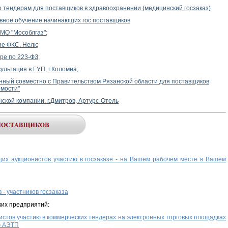
 тендерам для поставщиков в здравоохранении (медицинский госзаказ)
тивное обучение начинающих гос.поставщиков
МО "Мособлгаз";
е ФКС. Нелк;
ре по 223-ФЗ;
ультация в ГУП, г.Коломна;
нный совместно с Правительством Рязанской области для поставщиков
омости"
ской компании. г.Дмитров, Артурс-Отель
их аукционистов участию в госзаказе - на Вашем рабочем месте в Вашем
- участников госзаказа
их предприятий:
стов участию в коммерческих тендерах на электронных торговых площадках
ю АЭТП