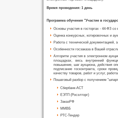
Время проведения: 1 день
Программа обучения "Участие в государ
Основы участия в госторгах - 44-ФЗ со
Оценка конкурсных, котировочных и аук
Работа с технической документацией, з
Особенности госзаказа в Вашей отрасл
Алгоритм участия в электронном аукци
площадках, весь внутренний функц
повышение, шаг аукциона, действия оп
подписание госконтракта, сроки пров
качеству товаров, работ и услуг, работ
Пошаговый разбор с получением "шпарг
Сбербанк-АСТ
ЕЭТП (Росэлторг)
ЗаказРФ
ММВБ
РТС-Тендер