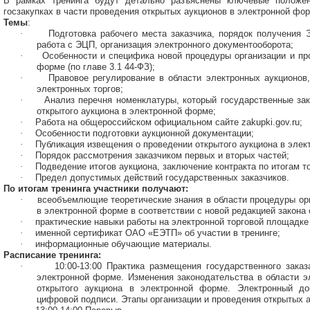
В рамках тренинга будут детально разъяснены ключевые положен
госзакупках в части проведения открытых аукционов в электронной фо
Темы
:
·
Подготовка рабочего места заказчика, порядок получения 
работа с ЭЦП, организация электронного документооборота;
·
Особенности и специфика новой процедуры организации и пр
форме (по главе 3.1 44-ФЗ);
·
Правовое регулирование в области электронных аукционов
электронных торгов;
·
Анализ перечня номенклатуры, который государственные зак
открытого аукциона в электронной форме;
·
Работа на общероссийском официальном сайте zakupki.gov.ru;
·
Особенности подготовки аукционной документации;
·
Публикация извещения о проведении открытого аукциона в элек
·
Порядок рассмотрения заказчиком первых и вторых частей;
·
Подведение итогов аукциона, заключение контракта по итогам то
·
Предел допустимых действий государственных заказчиков.
По итогам тренинга участники получают:
·
всеобъемлющие теоретические знания в области процедуры ор
в электронной форме в соответствии с новой редакцией закона 
·
практические навыки работы на электронной торговой площадк
·
именной сертификат ОАО «ЕЭТП» об участии в тренинге;
·
информационные обучающие материалы.
Расписание тренинга:
·
10:00-13:00 Практика размещения государственного зака
электронной форме. Изменения законодательства в области э
открытого аукциона в электронной форме. Электронный до
цифровой подписи. Этапы организации и проведения открытых 