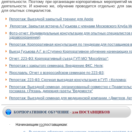
деятельности. Поэтому при организации корпоративных мероприятий м
деятельности. И конечно же, обучение проводится отдельно: для за
для опытных специалистов.
Репортаж: Выездной закрытый тренинг для Apple
Репортаж: Закрытая встреча А.Гуськова с членами Московского Клуба
Фото-отчет: Индивидуальные консультации для опытных специалистов по
здравоохранении)
Репортаж: Корпоративная консультация по тендерам для поставщиков в
Выезд Гуськова А.Г. в г.Ступино Корпоративное обучение начинающих г
Отчет: 223-ФЗ: Корпоративный съезд ГУП МО "Мособлгаз";
Репортаж с закрытого семинара: Внедрение ФКС. Нелк;
Ярославль: Отчет о всероссийском семинаре по 223-ФЗ;
Репортаж: 223-ФЗ: Срочная выездная консультация в ГУП, г.Коломна;
Репортаж: Выездной семинар, организованный совместно с Правительс
госзаказа. г.Рязань, дирекция газеты "Ведомости"
Репортаж: Выездной семинар для медицинской компании. г.Дмитров, Ар
·
Начинающим
гос
поставщикам: