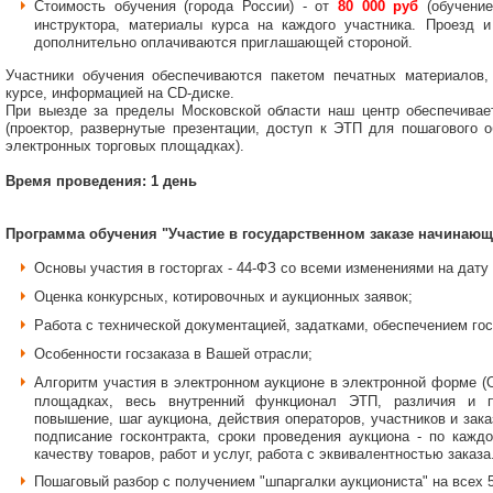
Стоимость обучения (города России) - от
80 000 руб
(обучение
инструктора, материалы курса на каждого участника. Проезд и
дополнительно оплачиваются приглашающей стороной.
Участники обучения обеспечиваются пакетом печатных материалов
курсе, информацией на
CD
-диске.
При выезде за пределы Московской области наш центр обеспечивае
(проектор, развернутые презентации, доступ к ЭТП для пошагового 
электронных торговых площадках).
Время проведения: 1 день
Программа обучения "Участие в государственном заказе начинающ
Основы участия в госторгах - 44-ФЗ со всеми изменениями на дату
Оценка конкурсных, котировочных и аукционных заявок;
Работа с технической документацией, задатками, обеспечением гос
Особенности госзаказа в Вашей отрасли;
Алгоритм участия в электронном аукционе в электронной форме (
площадках, весь внутренний функционал ЭТП, различия и п
повышение, шаг аукциона, действия операторов, участников и зак
подписание госконтракта, сроки проведения аукциона - по каждо
качеству товаров, работ и услуг, работа с эквивалентностью заказа
Пошаговый разбор с получением "шпаргалки аукциониста" на всех