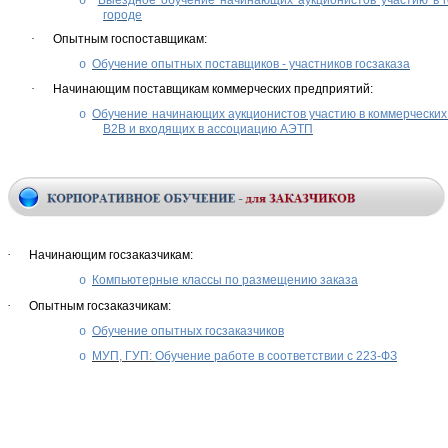
Выездное обучение начинающих аукционистов участию в 
o
городе
·
Опытным госпоставщикам:
Обучение опытных поставщиков - участников госзаказа
o
·
Начинающим поставщикам коммерческих предприятий:
Обучение начинающих аукционистов участию в коммерческих
o
B2B и входящих в ассоциацию АЭТП
·
Начинающим госзаказчикам:
Компьютерные классы по размещению заказа
o
·
Опытным госзаказчикам:
Обучение опытных госзаказчиков
o
МУП, ГУП:
Обучение работе в соответствии с 223-ФЗ
o