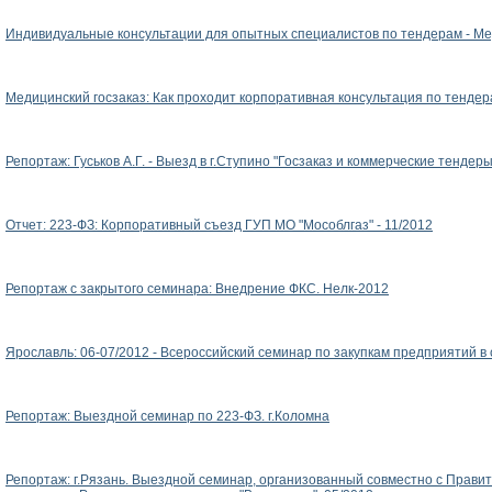
Индивидуальные консультации для опытных специалистов по тендерам - Мед
Медицинский госзаказ: Как проходит корпоративная консультация по тенде
Репортаж: Гуськов А.Г. - Выезд в г.Ступино "Госзаказ и коммерческие тендеры
Отчет: 223-ФЗ: Корпоративный съезд ГУП МО "Мособлгаз" - 11/2012
Репортаж с закрытого семинара: Внедрение ФКС. Нелк-2012
Ярославль: 06-07/2012 - Всероссийский семинар по закупкам предприятий в 
Репортаж: Выездной семинар по 223-ФЗ. г.Коломна
Репортаж: г.Рязань. Выездной семинар, организованный совместно с Прави