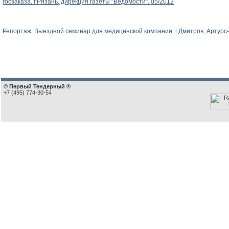
госзаказа. г.Рязань, дирекция газеты "Ведомости". 05/2012
Репортаж: Выездной семинар для медицинской компании. г.Дмитров, Артурс-
© Первый Тендерный ®
+7 (495) 774-30-54