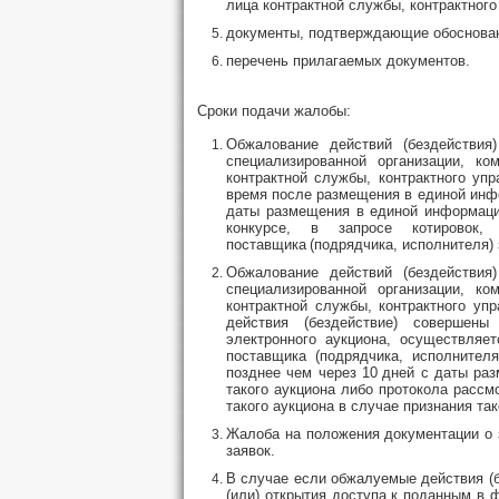
лица контрактной службы, контрактног
документы, подтверждающие обоснова
перечень прилагаемых документов.
Сроки подачи жалобы:
Обжалование действий (бездействия)
специализированной организации, ко
контрактной службы, контрактного уп
время после размещения в единой инфо
даты размещения в единой информацио
конкурсе, в запросе котировок
поставщика
(подрядчика, исполнителя)
Обжалование действий (бездействия)
специализированной организации, к
контрактной службы, контрактного уп
действия (бездействие) совершены
электронного аукциона, осуществляе
поставщика (подрядчика, исполнител
позднее чем через 10
дней с даты раз
такого аукциона либо протокола рассм
такого аукциона в случае признания та
Жалоба на положения документации о 
заявок.
В случае если обжалуемые действия (б
(или) открытия доступа к поданным в 