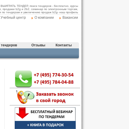
АК ВЫИГРАТЬ ТЕНДЕР, поиск тендеров - бесплатно, курсы
и, продажи b2g и 2b2, семинар по электронным торгам,
и по тендерам и увеличению продаж b2g- наш профиль
Учебный центр
О компании
Вакансии
 тендеров
Отзывы
Контакты