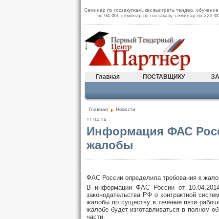
Семинар по госзакупкам, как выиграть тендер, обучение
по 94-ФЗ, семинар по госзаказу, семинар по 223-
Главная
ПОСТАВЩИКУ
ЗА
Главная
Новости
11.04.14
Информация ФАС Росс
жалобы
ФАС России определила требования к жалоб
В информации ФАС России от 10.04.201
законодательства РФ о контрактной систем
жалобы по существу в течение пяти рабоч
жалобе будет изготавливаться в полном об
части.