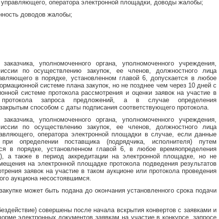
о управляющего, оператора электронной площадки, доводы жалобы;
нность доводов жалобы;
 заказчика, уполномоченного органа, уполномоченного учреждения,
миссии по
осуществлению закупок, ее членов, должностного лица
равляющего в порядке, установленном главой 6, допускается в любое
рмационной системе плана закупок, но не позднее чем через 10 дней с
нной системе протокола рассмотрения и оценки заявок на участие в
, протокола запроса предложений, а в случае определения
 закрытым способом с даты подписания соответствующего протокола.
 заказчика, уполномоченного органа, уполномоченного учреждения,
омиссии по осуществлению закупок, ее членов, должностного лица
равляющего, оператора электронной площадки в случае, если данные
 при определении поставщика (подрядчика, исполнителя) путем
тся в порядке, установленном главой 6, в любое время
определения
я), а также в период аккредитации на электронной площадке, но не
мещения на электронной площадке протокола подведения результатов
отрения заявок на участие в таком аукционе или протокола проведения
кого аукциона несостоявшимся.
закупке может быть подана до окончания установленного срока подачи
ездействие) совершены после начала вскрытия конвертов с заявками и
форме
электронных документов заявкам на участие в конкурсе, запросе