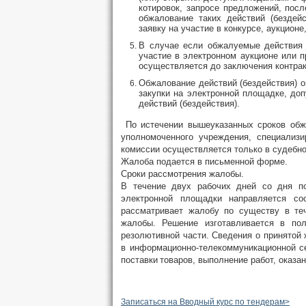
котировок, запросе предложений,
посл
обжалование таких действий (бездей
заявку на участие в конкурсе, аукцион
В случае если обжалуемые действия 
участие в электронном аукционе или п
осуществляется до заключения контрак
Обжалование действий (бездействия) о
закупки на электронной площадке, до
действий (бездействия).
По истечении вышеуказанных сроков обжал
уполномоченного учреждения, специализи
комиссии осуществляется только в судебно
Жалоба подается в письменной форме.
Сроки рассмотрения жалобы.
В течение двух рабочих дней со дня по
электронной площадки направляется с
рассматривает жалобу по существу в те
жалобы. Решение изготавливается в по
резолютивной части. Сведения о принятой
в информационно-телекоммуникационной с
поставки
товаров, выполнение работ, оказа
Записаться на Вводный курс по тендерам>