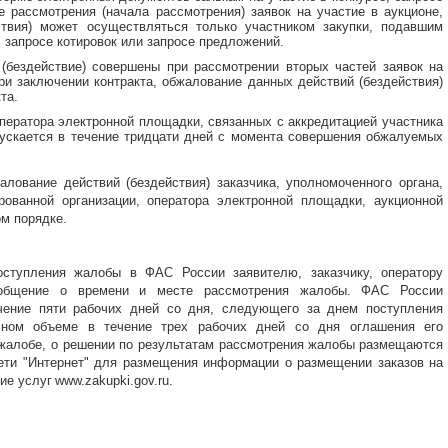
е рассмотрения (начала рассмотрения) заявок на участие в аукционе,
ствия) может осуществляться только участником закупки, подавшим
е, запросе котировок или запросе предложений.
(бездействие) совершены при рассмотрении вторых частей заявок на
ри заключении контракта, обжалование данных действий (бездействия)
та.
ператора электронной площадки, связанных с аккредитацией участника
пускается в течение тридцати дней с момента совершения обжалуемых
ование действий (бездействия) заказчика, уполномоченного органа,
рованной организации, оператора электронной площадки, аукционной
м порядке.
ступления жалобы в ФАС России заявителю, заказчику, оператору
ообщение о времени и месте рассмотрения жалобы. ФАС России
чение пяти рабочих дней со дня, следующего за днем поступления
лном объеме в течение трех рабочих дней со дня оглашения его
 жалобе, о решении по результатам рассмотрения жалобы
размещаются
ети "Интернет" для размещения информации о размещении заказов на
ние услуг
www.zakupki.gov.ru.