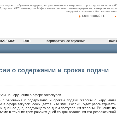
.
 госзакупкам, обучение тендерам, как участвовать в электронных торгах, курсы по теме К
ФЗ, курсы по ФКС, семинар по 94-фз, семинар по электронным аукционам, электронные торг
тендерный специалист, бесплатные книг
Банк знаний FREE
КАЗЧИКУ
ЭЦП
Корпоративное обучение
Поиск
ии о содержании и сроках подачи
ам на нарушения в сфере госзакупок.
4 "Требования к содержанию и срокам подачи жалобы о нарушении
е в сфере закупок" с
ообщается, что ФАС России будет рассматривать
их дней со дня, следующего за днем поступления жалобы. Решение по
ъеме в течение трех рабочих дней со дня оглашения его резолютивной