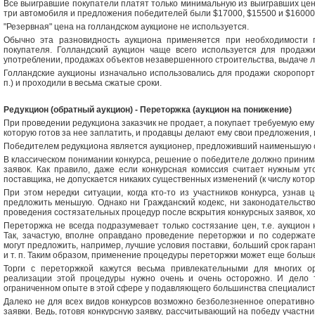
Все выигравшие покупатели платят только минимальную из выигравших цен
три автомобиля и предложения победителей были $17000, $15500 и $16000 
"Резервная" цена на голландском аукционе не используется.
Обычно эта разновидность аукциона применяется при необходимости 
покупателя. Голландский аукцион чаще всего используется для продажи
употреблении, продажах объектов незавершенного строительства, выдаче 
Голландские аукционы изначально использовались для продажи скоропорт
п.) и проходили в весьма сжатые сроки.
Редукцион (обратный аукцион) - Переторжка (аукцион на понижение)
При проведении редукциона заказчик не продает, а покупает требуемую ему
которую готов за нее заплатить, и продавцы делают ему свои предложения,
Победителем редукциона является аукционер, предложивший наименьшую с
В классическом понимании конкурса, решение о победителе должно приним
заявок. Как правило, даже если конкурсная комиссия считает нужным у
поставщика, не допускается никаких существенных изменений (к числу котор
При этом нередки ситуации, когда кто-то из участников конкурса, узнав
предложить меньшую. Однако ни Гражданский кодекс, ни законодательств
проведения состязательных процедур после вскрытия конкурсных заявок, хо
Переторжка не всегда подразумевает только состязание цен, т.е. аукцио
Так, зачастую, вполне оправдано проведение переторжки и по содержате
могут предложить, например, лучшие условия поставки, больший срок гара
и т. п. Таким образом, применение процедуры переторжки может еще больш
Торги с переторжкой кажутся весьма привлекательными для многих ор
реализации этой процедуры нужно очень и очень осторожно. И дело т
ограниченном опыте в этой сфере у подавляющего большинства специалист
Далеко не для всех видов конкурсов возможно безболезненное оперативн
заявки. Ведь, готовя конкурсную заявку, рассчитывающий на победу участник