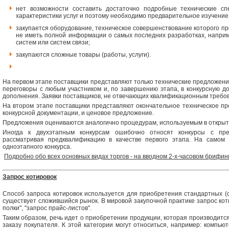
нет возможности составить достаточно подробные технические сп
характеристики услуг и поэтому необходимо предварительное изучени
закупается оборудование, техническое совершенствование которого пр
не иметь полной информации о самых последних разработках, напри
систем или систем связи;
закупаются сложные товары (работы, услуги).
На первом этапе поставщики представляют только технические предложения
переговоры с любым участником и, по завершению этапа, в конкурсную д
дополнения. Заявки поставщиков, не отвечающих квалификационным требов
На втором этапе поставщики представляют окончательное техническое пр
конкурсной документации, и ценовое предложение.
Предложения оцениваются аналогично процедурам, используемым в открыт
Иногда к двухэтапным конкурсам ошибочно относят конкурсы с пре
рассматривая предквалификацию в качестве первого этапа. На самом
одноэтапного конкурса.
Подробно обо всех основных видах торгов - на вводном 2-х-часовом брифин
Запрос котировок
Способ запроса котировок используется для приобретения стандартных (се
существует сложившийся рынок. В мировой закупочной практике запрос коти
полки", "запрос прайс-листов".
Таким образом, речь идет о приобретении продукции, которая производитс
заказу покупателя. К этой категории могут относиться, например: компью