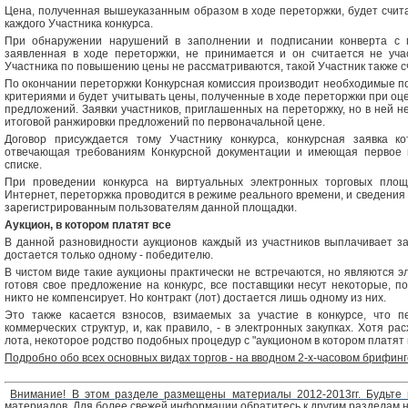
Цена, полученная вышеуказанным образом в ходе переторжки, будет счи
каждого Участника конкурса.
При обнаружении нарушений в заполнении и подписании конверта с 
заявленная в ходе переторжки, не принимается и он считается не уч
Участника по повышению цены не рассматриваются, такой Участник также с
По окончании переторжки Конкурсная комиссия производит необходимые п
критериями и будет учитывать цены, полученные в ходе переторжки при оц
предложений. Заявки участников, приглашенных на переторжку, но в ней н
итоговой ранжировки предложений по первоначальной цене.
Договор присуждается тому Участнику конкурса, конкурсная заявка к
отвечающая требованиям Конкурсной документации и имеющая первое 
списке.
При проведении конкурса на виртуальных электронных торговых пло
Интернет, переторжка проводится в режиме реального времени, и сведения
зарегистрированным пользователям данной площадки.
Аукцион, в котором платят все
В данной разновидности аукционов каждый из участников выплачивает за
достается только одному - победителю.
В чистом виде такие аукционы практически не встречаются, но являются э
готовя свое предложение на конкурс, все поставщики несут некоторые, п
никто не компенсирует. Но контракт (лот) достается лишь одному из них.
Это также касается взносов, взимаемых за участие в конкурсе, что пе
коммерческих структур, и, как правило, - в электронных закупках. Хотя р
лота, некоторое родство подобных процедур с "аукционом в котором платят 
Подробно обо всех основных видах торгов - на вводном 2-х-часовом брифинг
Внимание! В этом разделе размещены материалы 2012-2013гг. Будьте
материалов.
Для более свежей информации обратитесь к другим разделам 