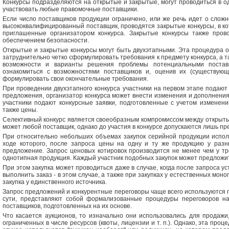
Конкурсы подразделяются на открытые и закрытые, могут проводиться в од
участвовать любые правомочные поставщики.
Если число поставщиков продукции ограничено, или же речь идет о слож
высококвалифицированный поставщик, проводятся закрытые конкурсы, в ко
приглашенные организатором конкурса. Закрытые конкурсы также прово
обеспечением безопасности.
Открытые и закрытые конкурсы могут быть двухэтапными. Эта процедура об
затруднительно четко сформулировать требования к предмету конкурса, а т
возможности и варианты решения проблемы потенциальными поставщ
ознакомиться с возможностями поставщиков и, оценив их (существующи
формулировать свои окончательные требования.
При проведении двухэтапного конкурса участники на первом этапе подают
предложения, организатор конкурса может внести изменения и дополнения
участники подают конкурсные заявки, подготовленные с учетом изменени
также цены.
Селективный конкурс является своеобразным компромиссом между открытым
может любой поставщик, однако до участия в конкурсе допускаются лишь п
При относительно небольших объемах закупок серийной продукции исполь
ходе которого, после запроса цены на одну и ту же продукцию у раз
предложение. Запрос ценовых котировок производится не менее чем у тр
однотипная продукция. Каждый участник подобных закупок может предложит
При этом закупка может проводиться даже в случае, когда после запроса у
выполнить заказ - в этом случае, а также при закупках у естественных мо
закупка у единственного источника.
Запрос предложений и конкурентные переговоры чаще всего используются пр
сути, представляют собой формализованные процедуры переговоров на
поставщиков, подготовленных на их основе.
Что касается аукционов, то изначально они использовались для продажи
ограниченных в числе ресурсов (квоты, лицензии и т. п.). Однако, эта проц