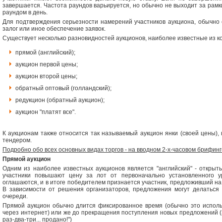
завершается. Частота раундов варьируется, но обычно не выходит за рамк
раундом в день.
Для подтверждения серьезности намерений участников аукциона, обычно 
залог или иное обеспечение заявок.
Существует несколько разновидностей аукционов, наиболее известные из к
прямой (английский);
аукцион первой цены;
аукцион второй цены;
обратный оптовый (голландский);
редукцион (обратный аукцион);
аукцион "платят все".
К аукционам также относится так называемый аукцион янки (своей цены), 
тендером.
Подробно обо всех основных видах торгов - на вводном 2-х-часовом брифинг
Прямой аукцион
Одним из наиболее известных аукционов является "английский" - открыт
участники повышают цену за лот от первоначально установленного 
оглашаются, и в итоге победителем признается участник, предложивший на
В зависимости от решения организаторов, предложения могут делаться 
очереди.
Прямой аукцион обычно длится фиксированное время (обычно это исполь
через интернет) или же до прекращения поступления новых предложений (з
раз-два-три... продано!")