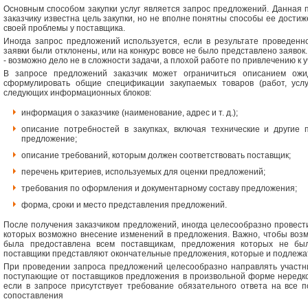
Основным способом закупки услуг является запрос предложений. Данная п
заказчику известна цель закупки, но не вполне понятны способы ее дости
своей проблемы у поставщика.
Иногда запрос предложений используется, если в результате проведенно
заявки были отклонены, или на конкурс вовсе не было представлено заявок
- возможно дело не в сложности задачи, а плохой работе по привлечению к у
В запросе предложений заказчик может ограничиться описанием ожи
сформулировать общие спецификации закупаемых товаров (работ, услу
следующих информационных блоков:
информация о заказчике (наименование, адрес и т. д.);
описание потребностей в закупках, включая технические и другие 
предложение;
описание требований, которым должен соответствовать поставщик;
перечень критериев, используемых для оценки предложений;
требования по оформления и документарному составу предложения;
форма, сроки и место представления предложений.
После получения заказчиком предложений, иногда целесообразно провест
которых возможно внесение изменений в предложения. Важно, чтобы возм
была предоставлена всем поставщикам, предложения которых не бы
поставщики представляют окончательные предложения, которые и подлежа
При проведении запроса предложений целесообразно направлять участни
поступающие от поставщиков предложения в произвольной форме нередко 
если в запросе присутствует требование обязательного ответа на все 
сопоставления