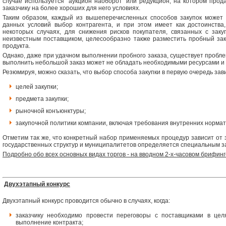
случае используется "аукцион наоборот" или редукцион, на котором прода
заказчику на более хороших для него условиях.
Таким образом, каждый из вышеперечисленных способов закупок может 
данных условий выбор контрагента, и при этом имеет как достоинства,
некоторых случаях, для снижения рисков покупателя, связанных с заку
неизвестным поставщиком, целесообразно также разместить пробный зак
продукта.
Однако, даже при удачном выполнении пробного заказа, существует пробл
выполнить небольшой заказ может не обладать необходимыми ресурсами и 
Резюмируя, можно сказать, что выбор способа закупки в первую очередь зави
целей закупки;
предмета закупки;
рыночной конъюнктуры;
закупочной политики компании, включая требования внутренних нормат
Отметим так же, что конкретный набор применяемых процедур зависит от з
государственных структур и муниципалитетов определяется специальным з
Подробно обо всех основных видах торгов - на вводном 2-х-часовом брифинг
Двухэтапный конкурс
Двухэтапный конкурс проводится обычно в случаях, когда:
заказчику необходимо провести переговоры с поставщиками в цел
выполнение контракта;