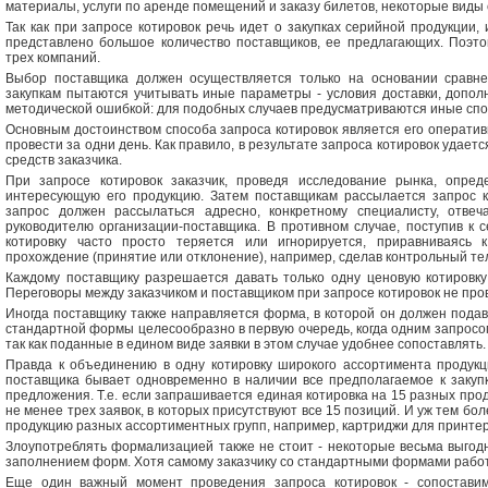
материалы, услуги по аренде помещений и заказу билетов, некоторые виды с
Так как при запросе котировок речь идет о закупках серийной продукции,
представлено большое количество поставщиков, ее предлагающих. Поэто
трех компаний.
Выбор поставщика должен осуществляется только на основании сравне
закупкам пытаются учитывать иные параметры - условия доставки, дополни
методической ошибкой: для подобных случаев предусматриваются иные спос
Основным достоинством способа запроса котировок является его оперативн
провести за одни день. Как правило, в результате запроса котировок удает
средств заказчика.
При запросе котировок заказчик, проведя исследование рынка, опред
интересующую его продукцию. Затем поставщикам рассылается запрос ко
запрос должен рассылаться адресно, конкретному специалисту, отв
руководителю организации-поставщика. В противном случае, поступив к 
котировку часто просто теряется или игнорируется, приравниваясь 
прохождение (принятие или отклонение), например, сделав контрольный т
Каждому поставщику разрешается давать только одну ценовую котировку
Переговоры между заказчиком и поставщиком при запросе котировок не про
Иногда поставщику также направляется форма, в которой он должен подав
стандартной формы целесообразно в первую очередь, когда одним запросо
так как поданные в едином виде заявки в этом случае удобнее сопоставлять.
Правда к объединению в одну котировку широкого ассортимента продукц
поставщика бывает одновременно в наличии все предполагаемое к закупк
предложения. Т.е. если запрашивается единая котировка на 15 разных прод
не менее трех заявок, в которых присутствуют все 15 позиций. И уж тем бол
продукцию разных ассортиментных групп, например, картриджи для принтер
Злоупотреблять формализацией также не стоит - некоторые весьма выгодны
заполнением форм. Хотя самому заказчику со стандартными формами работ
Еще один важный момент проведения запроса котировок - сопоставимо