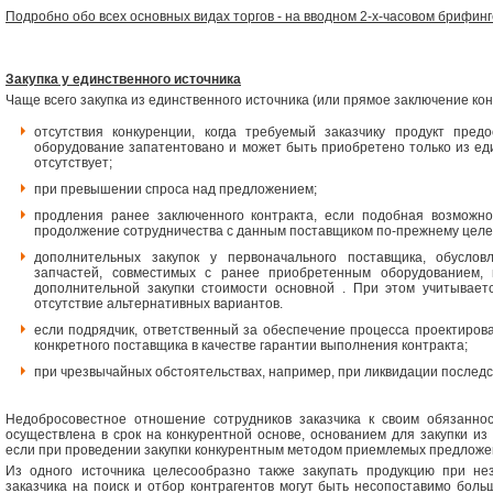
Подробно обо всех основных видах торгов - на вводном 2-х-часовом брифинг
Закупка у единственного источника
Чаще всего закупка из единственного источника (или прямое заключение кон
отсутствия конкуренции, когда требуемый заказчику продукт пред
оборудование запатентовано и может быть приобретено только из ед
отсутствует;
при превышении спроса над предложением;
продления ранее заключенного контракта, если подобная возможно
продолжение сотрудничества с данным поставщиком по-прежнему целе
дополнительных закупок у первоначального поставщика, обуслов
запчастей, совместимых с ранее приобретенным оборудованием
дополнительной закупки стоимости основной . При этом учитывает
отсутствие альтернативных вариантов.
если подрядчик, ответственный за обеспечение процесса проектирова
конкретного поставщика в качестве гарантии выполнения контракта;
при чрезвычайных обстоятельствах, например, при ликвидации последс
Недобросовестное отношение сотрудников заказчика к своим обязаннос
осуществлена в срок на конкурентной основе, основанием для закупки из
если при проведении закупки конкурентным методом приемлемых предложе
Из одного источника целесообразно также закупать продукцию при нез
заказчика на поиск и отбор контрагентов могут быть несопоставимо бол