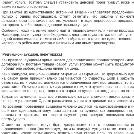
(работ, услуг). Поэтому следует установить ценовой порог "снизу", ниже
также из одного источника.
При закупке из единственного источника заказчик направляет предложени
только с одним поставщиком. Стоит отметить, что закупка у конкрет
автоматически принимает все его условия - в ходе переговоров, предше
выторговать себе скидки и дополнительные услуги.
Особенно, когда на рынке можно найти товары-заменители - иную продукци
Например, если нужда - необходимость доставки груза в отдаленный пункт
одной авиакомпании, то можно либо выбрать ее в качестве единственного 
чартерного рейса или доставки наземным или иным транспортом.
Редукцион (аукцион, переторжка)
Как правило, аукционы применяются для организации продаж товаров (квот, 
договора или поставку товара (работ, услуг) вполне может быть предмет
победителя любого аукциона является цена.
Как и конкурсы, аукционы бывают открытые и закрытые. Но, формально оди
на самом деле принципиально различаются по существу. Если в закрытых
открытых, но к участию допускается ограниченный круг поставщиков, то в
участников. Отличие закрытых аукционов в том, что аукционеры не знают зая
запечатанных конвертах, тогда как в открытых аукционах каждая заявка ста
Закрытые аукционы чаще всего используются для снижения рисков заказч
сговором участников. Однако расплачиваться за это приходится снижением 
По времени проведения аукционы условно делятся на одновременные и по
если они одинаковые) могут выставляться на аукцион как одновременно, 
показывает практика, во втором случае цена каждого последовательн
предыдущего.
Ставки на аукционе могут быть дискретными (т.е. с определенным ш
ограничения на шаг (как минимум, так и максимум). Аукцион может состоят
участники имеют возможность делать новую ставку. Если по завершени