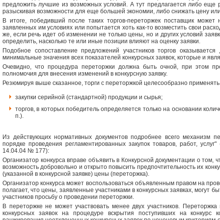
предложить лучшие из возможных условий. А тут предлагается либо еще 
разыскивая возможности для еще большей экономии, либо снижать цену или 
В итоге, победивший после таких торгов-переторжек поставщик может 
заявленных им условиях или попытается хоть как-то возместить свои расход
же, если речь идет об изменении не только цены, но и других условий заяв
определить, насколько те или иные позиции влияют на оценку заявки.
Подобное сопоставление предложений участников торгов оказывается 
минимальные значения всех показателей конкурсных заявок, которые и явл
Очевидно, что процедура переторжки должна быть очной, при этом пр
полномочия для внесения изменений в конкурсную заявку.
Резюмируя выше сказанное, торги с переторжкой целесообразно применять 
закупки серийной (стандартной) продукции и сырья;
торгов, в которых победитель определяется только на основании количе
п.).
Из действующих нормативных документов подробнее всего механизм пе
порядке проведения регламентированных закупок товаров, работ, услуг"
14.04.04 № 177):
Организатор конкурса вправе объявить в Конкурсной документации о том, ч
возможность добровольно и открыто повысить предпочтительность их конк
(указанной в конкурсной заявке) цены (переторжка).
Организатор конкурса может воспользоваться объявленным правом на пров
полагает, что цены, заявленные участниками в конкурсных заявках, могут бы
участников просьбу о проведении переторжки.
В переторжке не может участвовать менее двух участников. Переторжка
конкурсных заявок на процедуре вскрытия поступивших на конкурс к