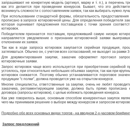
запрашивают не конкретную модель (артикул, марку и т. п.), а перечень т
как это делается при проведении конкурсов. Бывает, что это действит
возникнуть сложности с сопоставлением заявок, так как выбирать нужно луч
При использовании стандартной формы, обязательность предоставления 
прописано в запросе котировочной цены. Для определения победителя зак
которая оценивает предложения поставщиков с точки зрения соответс
котировок.
Победителем признается поставщик, предложивший самую низкую котиров
направляется уведомление о признании котировочной заявки выигравш
отклонении их заявок.
Так как в ходе запроса котировок закупается серийная продукция, про
затягиваться. Обычно он, с учетом всех согласований, не выходит за рамки 3
Для документирования закупки, заказчик оформляет протокол запро
котировочные заявки.
Запрос котировок чаще всего используется при приобретении серийной п
устоялось, при относительно небольших объемах закупок, так как при круп
котировок снижается. Поэтому обычно устанавливается пороговое значен
продукции "с полки", должна проводится уже на открытом конкурсе.
Многие специалисты, ответственные за закупки, очень не любят проводит
заказчика, регламентирующем закупки, должна быть прямо прописана 
договора (запросы котировок), с целью избежать проведения конкурса.
Как уже говорилось выше, основным способом конкурентных закупок являе
чего мы принимаем решение о выборе между конкурсом и запросом котиров
Подробно обо всех основных видах торгов - на вводном 2-х-часовом брифинг
Запрос предложений