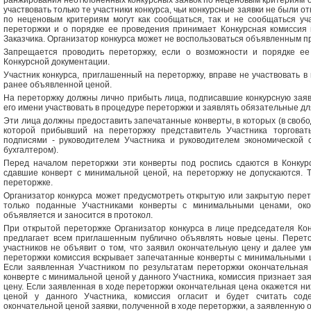
ранжирования неотклоненных конкурсных заявок по неценовым критериям оц
участвовать только те участники конкурса, чьи конкурсные заявки не были о
по неценовым критериям могут как сообщаться, так и не сообщаться уч
переторжки и о порядке ее проведения принимает Конкурсная комиссия 
Заказчика. Организатор конкурса может не воспользоваться объявленным п
Запрещается проводить переторжку, если о возможности и порядке е
Конкурсной документации.
Участник конкурса, приглашенный на переторжку, вправе не участвовать в 
ранее объявленной ценой.
На переторжку должны лично прибыть лица, подписавшие конкурсную заяв
его имени участвовать в процедуре переторжки и заявлять обязательные дл
Эти лица должны предоставить запечатанные конверты, в которых (в своб
которой прибывший на переторжку представитель Участника торговат
подписями - руководителем Участника и руководителем экономической с
бухгалтером).
Перед началом переторжки эти конверты под роспись сдаются в Конкурс
сдавшие конверт с минимальной ценой, на переторжку не допускаются. Т
переторжке.
Организатор конкурса может предусмотреть открытую или закрытую перет
только поданные Участниками конверты с минимальными ценами, око
объявляется и заносится в протокол.
При открытой переторжке Организатор конкурса в лице председателя Ко
предлагает всем приглашенным публично объявлять новые цены. Перетор
участников не объявит о том, что заявил окончательную цену и далее у
переторжки комиссия вскрывает запечатанные конверты с минимальными ц
Если заявленная Участником по результатам переторжки окончательная
конверте с минимальной ценой у данного Участника, комиссия признает за
цену. Если заявленная в ходе переторжки окончательная цена окажется ни
ценой у данного Участника, комиссия огласит и будет считать со
окончательной ценой заявки, полученной в ходе переторжки, а заявленную о