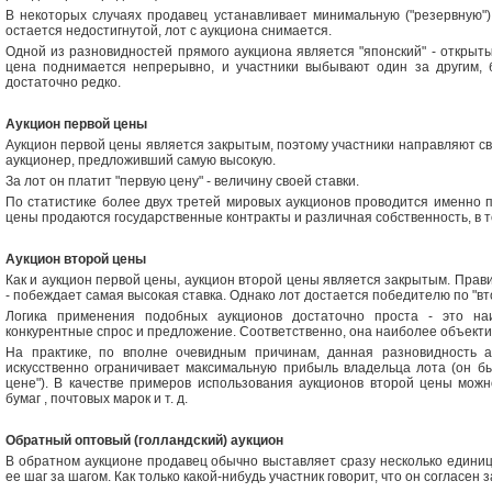
В некоторых случаях продавец устанавливает минимальную ("резервную") 
остается недостигнутой, лот с аукциона снимается.
Одной из разновидностей прямого аукциона является "японский" - открыт
цена поднимается непрерывно, и участники выбывают один за другим, б
достаточно редко.
Аукцион первой цены
Аукцион первой цены является закрытым, поэтому участники направляют св
аукционер, предложивший самую высокую.
За лот он платит "первую цену" - величину своей ставки.
По статистике более двух третей мировых аукционов проводится именно п
цены продаются государственные контракты и различная собственность, в т
Аукцион второй цены
Как и аукцион первой цены, аукцион второй цены является закрытым. Пра
- побеждает самая высокая ставка. Однако лот достается победителю по "вто
Логика применения подобных аукционов достаточно проста - это на
конкурентные спрос и предложение. Соответственно, она наиболее объекти
На практике, по вполне очевидным причинам, данная разновидность а
искусственно ограничивает максимальную прибыль владельца лота (он бы
цене"). В качестве примеров использования аукционов второй цены мож
бумаг , почтовых марок и т. д.
Обратный оптовый (голландский) аукцион
В обратном аукционе продавец обычно выставляет сразу несколько едини
ее шаг за шагом. Как только какой-нибудь участник говорит, что он согласен 