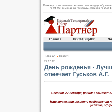
Семинар по госзакупкам, как выиграть тендер, обучение
по 94-ФЗ, семинар по госзаказу, семинар по 223-
Главная
ПОСТАВЩИКУ
ЗА
Главная
Новости
27.12.12
День рожденья - Лучш
отмечает Гуськов А.Г.
Сегодня, 27 декабря, родился замечат
Наш коллектив искренне поздравляет л
успехов, эфф