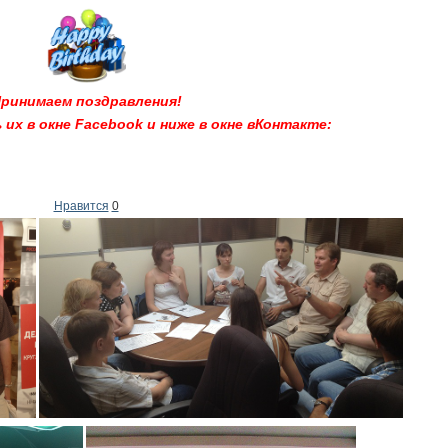
ринимаем поздравления!
х в окне Facebook и ниже в окне вКонтакте:
Нравится
0