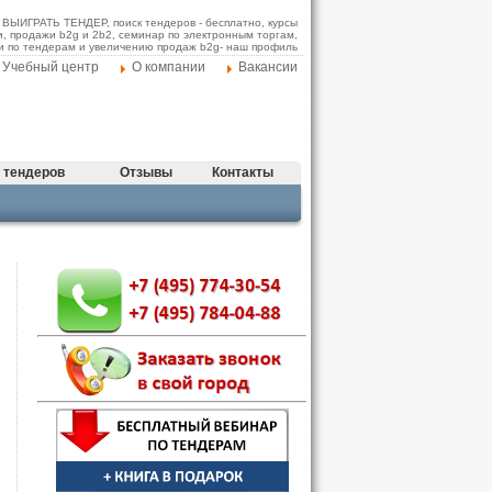
АК ВЫИГРАТЬ ТЕНДЕР, поиск тендеров - бесплатно, курсы
и, продажи b2g и 2b2, семинар по электронным торгам,
и по тендерам и увеличению продаж b2g- наш профиль
Учебный центр
О компании
Вакансии
 тендеров
Отзывы
Контакты