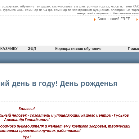
.
 госзакупкам, обучение тендерам, как участвовать в электронных торгах, курсы по теме К
ФЗ, курсы по ФКС, семинар по 94-фз, семинар по электронным аукционам, электронные торг
тендерный специалист, бесплатные книг
Банк знаний FREE
КАЗЧИКУ
ЭЦП
Корпоративное обучение
Поиск
ий день в году! День рожденья
Коллеги!
ельный человек - создатель и управляющий нашего центра - Гуськов
Александр Геннадьевич!
юбимого руководителя и желает ему крепкого здоровья, творческих
ективных проектов и лучших работников!
Ура!