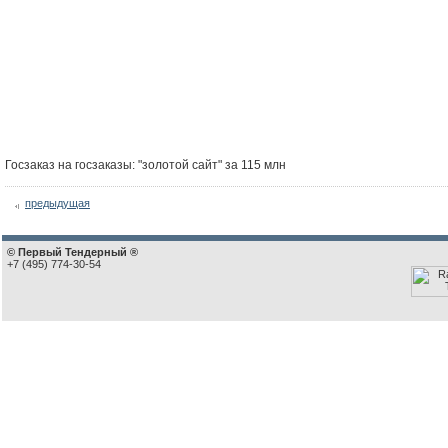
Госзаказ на госзаказы: "золотой сайт" за 115 млн
предыдущая
© Первый Тендерный ®
+7 (495) 774-30-54