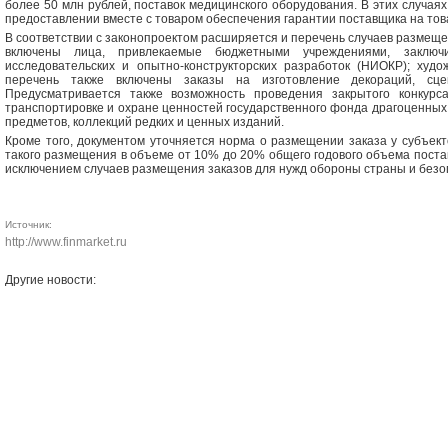
более 50 млн рублей, поставок медицинского оборудования. В этих случая
предоставлении вместе с товаром обеспечения гарантии поставщика на тов
В соответствии с законопроектом расширяется и перечень случаев размещен
включены лица, привлекаемые бюджетными учреждениями, заключ
исследовательских и опытно-конструкторских разработок (НИОКР); худо
перечень также включены заказы на изготовление декораций, сцен
Предусматривается также возможность проведения закрытого конкурса
транспортировке и охране ценностей государственного фонда драгоценных
предметов, коллекций редких и ценных изданий.
Кроме того, документом уточняется норма о размещении заказа у субъек
такого размещения в объеме от 10% до 20% общего годового объема постав
исключением случаев размещения заказов для нужд обороны страны и безоп
Источник:
http://www.finmarket.ru
Другие новости: