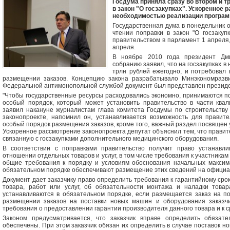
Госдума приняла сразу во втором и 
в закон "О госзакупках". Ускоренное
необходимостью реализации программ
Государственная дума в понедельник о
чтении поправки в закон "О госзакуп
правительством в парламент 1 апреля,
апреля.
В ноябре 2010 года президент Дм
собранию заявил, что на госзакупках в
трлн рублей ежегодно, и потребовал 
размещении заказов. Концепцию закона разрабатывало Минэкономразви
Федеральной антимонопольной службой документ был представлен президе
"Чтобы государственные ресурсы расходовались экономно, принимаются поп
особый порядок, который может установить правительство в части квал
заявил накануне журналистам глава комитета Госдумы по строительств
законопроекте, напомнил он, устанавливается возможность для правит
особый порядок размещения заказов, кроме того, важный раздел посвящен 
Ускоренное рассмотрение законопроекта депутат объяснил тем, что правит
связанную с госзакупками дополнительного медицинского оборудования.
В соответствии с поправками правительство получит право устанавл
отношении отдельных товаров и услуг, в том числе требования к участника
общие требования к порядку и условиям обоснования начальных максима
обязательном порядке обеспечивают размещение этих сведений на официал
Документ дает заказчику право определить требования к гарантийному сро
товара, работ или услуг, об обязательности монтажа и наладки товар
устанавливаются в обязательном порядке, если размещается заказ на п
размещении заказов на поставки новых машин и оборудования заказчи
требования о предоставлении гарантии производителя данного товара и к ср
Законом предусматривается, что заказчик вправе определить обязате
обеспечены. При этом заказчик обязан их определить в случае поставок н