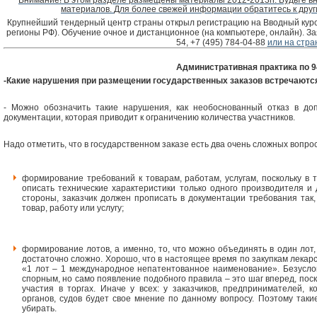
Внимание! В этом разделе размещены материалы 2012-2013гг. Будьте 
материалов.
Для более свежей информации обратитесь к дру
Крупнейший тендерный центр страны открыл регистрацию на Вводный курс 
регионы РФ). Обучение очное и дистанционное (на компьютере, онлайн). За
54, +7 (495) 784-04-88
или на стра
Административная практика по 
-Какие нарушения при размещении государственных заказов встречаютс
- Можно обозначить такие нарушения, как необоснованный отказ в до
документации, которая приводит к ограничению количества участников.
Надо отметить, что в государственном заказе есть два очень сложных вопрос
формирование требований к товарам, работам, услугам, поскольку в 
описать технические характеристики только одного производителя и 
стороны, заказчик должен прописать в документации требования так
товар, работу или услугу;
формирование лотов, а именно, то, что можно объединять в один лот,
достаточно сложно. Хорошо, что в настоящее время по закупкам лекар
«1 лот – 1 международное непатентованное наименование». Безусло
спорным, но само появление подобного правила – это шаг вперед, поск
участия в торгах. Иначе у всех: у заказчиков, предпринимателей, 
органов, судов будет свое мнение по данному вопросу. Поэтому так
убирать.