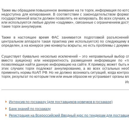
Также мы обращаем повышенное внимание на те торги, информация по кот
недоступна для копирования. В соответствии с законодательством форм
государственной власти должен позволять ее копировать. Во всех случаях,
или используются любые другие «задумки», связанные с ограничением досту
такие торги аннулируем.
Также в настоящее время ФАС занимается подготовкой разъяснений
центральном аппарате такая практика уже используется) по следующему в
определен, а на конкурсе уже конверты вскрыты, но есть проблемы с докумен
Существует буквально несколько исключений – это неправильный выбор с
вместо аукциона) или некорректность размещения информации по «т
позволяющая найти данную информацию на сайте. К примеру, может быть не 
этих случаях торги подлежат аннулированию, а во всех остальных не
применить нормы КоАП РФ. Но не должно возникать ситуаций, когда контр
торги, результат по которым тем или иным образом не устраивает органы вл
Ис
Интенсив по госзаказу (для поставщиков-новичков в госзаказе)
Банк знаний по госзаказу
Регистрация на Всероссийский Вводный курс по тендерам для поставщ