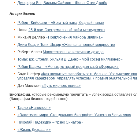
Джеффри Янг, Вильям Саймон – iКона. Стив Джобс
Не про бизнес
Роберт Кийосаки – «Богатый папа, бедный папа»
Наша
25-й час. Экстремальный тайм-менеджмент
Михаил Веллер
«Приключения майора Звягина»
Джим Лоэр и Тони Шварц «Жизнь на полной мощности»
Роберт Аллен
Множественные источники дохода
Томас Дж. Стэнли, Уильям Д. Данко «Мой сосед миллионер»
Робин Шарма – «Монах, который продал свой «Феррари»
Бодо Шефер
«Как научиться зарабатывать больше. Увеличение ваш
управляя характером, управлять успехом. 7 правил обаятельной л
Дэн Миллмэн
«Путь мирного воина»
Биографии
, которые рекомендую прочитать – успех всегда оставляет 
(биографии бизнес-людей выше)
Тарле «Наполеон»
«Властелин мира. Скандальная биография Уинстона Черчилля»
Николай Надеждин «Фрэнк Синатра»
«Жизнь Дизраэли»