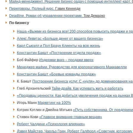
Майнд-менеджмент. Решение бизнес-задач с помощью интеллект-карт.
Переговоры. Полный курс.
Гэвин Кеннеди
Deadline. Роман об управлении проектами.
Том Демарко
По бизнесу
Наша «Выжми из бизнеса все! 200 способов повысить продажи и п
Алекс Левитас «Больше денег от вашего бизнеса»
Карл Сьюэлл и Пол Браун Клиенты на всю жизнь
Константин Бакшт «Построение отдела продаж»
Боб Файфер
Издержки вниз – продажи вверх
Менеджер мафии. Руководство для корпоративного Макиавелли
Константин Бакшт «Боевые команды продаж»
К. Бакшт
Построение бизнеса услуг. С «нуля» до доминирования на
Глеб Архангельский
Тайм-драйв. Как успевать жить и работать
«Продавцы ценности. Как добиться увеличения продаж на рынках B
Игорь Манн
Маркетинг на 100%
Кэтрин Кэтлин и Джейна Мэтьюз
«Путь собственника. От предприн
Стивен Кови
«Главное внимание главным вещам»
Роберт Чалдини «Психология влияния»
Дэвид Майстер, Чарльз Грин, Роберт Галфорд «Советник, которому