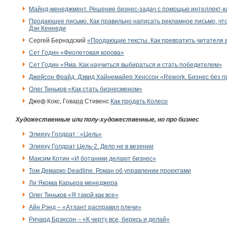
Майнд-менеджмент. Решение бизнес-задач с помощью интеллект-к
Продающее письмо. Как правильно написать рекламное письмо, что
Дэн Кеннеди
Сергей Бернадский
«Продающие тексты. Как превратить читателя 
Сет Годин «Фиолетовая корова»
Сет Годин «Яма. Как научиться выбираться и стать победителем»
Джейсон Фрайд, Дэвид Хайнемайер Хенссон «Rework. Бизнес без п
Олег Тиньков «Как стать бизнесменом»
Джеф Кокс, Говард Стивенс
Как продать Колесо
Художественные или полу-художественные, но про бизнес
Элияху Голдрат : «Цель»
Элияху Голдрат Цель-2. Дело не в везении
Максим Котин «И ботаники делают бизнес»
Том Демарко Deadline. Роман об управлении проектами
Ли Якокка Карьера менеджера
Олег Тиньков «Я такой как все»
Айн Рэнд – «Атлант расправил плечи»
Ричард Брэнсон – «К черту все, берись и делай»