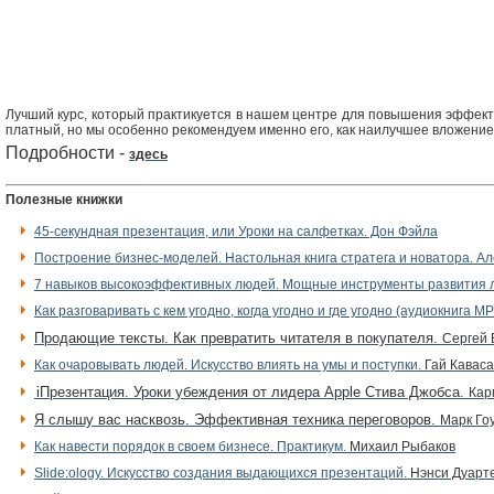
Лучший курс, который практикуется в нашем центре для повышения эффект
платный, но мы особенно рекомендуем именно его, как наилучшее вложение, 
Подробности -
здесь
Полезные книжки
45-секундная презентация, или Уроки на салфетках. Дон Фэйла
Построение бизнес-моделей. Настольная книга стратега и новатора. А
7 навыков высокоэффективных людей. Мощные инструменты развития ли
Как разговаривать с кем угодно, когда угодно и где угодно (аудиокнига M
Продающие тексты. Как превратить читателя в покупателя.
Сергей 
Как очаровывать людей. Искусство влиять на умы и поступки.
Гай Каваса
iПрезентация. Уроки убеждения от лидера Apple Стива Джобса.
Кар
Я слышу вас насквозь. Эффективная техника переговоров.
Марк Го
Как навести порядок в своем бизнесе. Практикум.
Михаил Рыбаков
Slide:ology. Искусство создания выдающихся презентаций.
Нэнси Дуарт