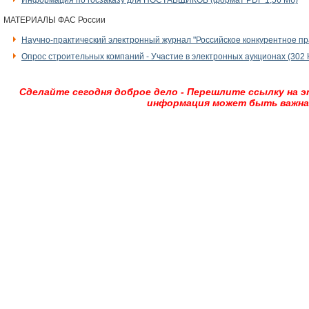
Информация по госзаказу для ПОСТАВЩИКОВ (формат PDF 1,56 Мб)
МАТЕРИАЛЫ ФАС России
Научно-практический электронный журнал "Российское конкурентное прав
Опрос строительных компаний - Участие в электронных аукционах (302 
Сделайте сегодня доброе дело - Перешлите ссылку на э
информация может быть важна 