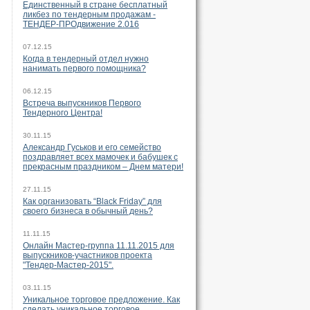
Единственный в стране бесплатный
ликбез по тендерным продажам -
ТЕНДЕР-ПРОдвижение 2.016
07.12.15
Когда в тендерный отдел нужно
нанимать первого помощника?
06.12.15
Встреча выпускников Первого
Тендерного Центра!
30.11.15
Александр Гуськов и его семейство
поздравляет всех мамочек и бабушек с
прекрасным праздником – Днем матери!
27.11.15
Как организовать “Black Friday” для
своего бизнеса в обычный день?
11.11.15
Онлайн Мастер-группа 11.11.2015 для
выпускников-участников проекта
"Тендер-Мастер-2015".
03.11.15
Уникальное торговое предложение. Как
сделать уникальное торговое