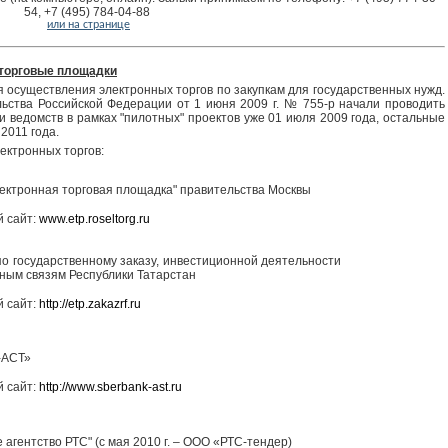
54, +7 (495) 784-04-88
или на странице
торговые площадки
 осуществления электронных торгов по закупкам для государственных нужд.
ьства Российской Федерации от 1 июня 2009 г. № 755-р начали проводить
 ведомств в рамках "пилотных" проектов уже 01 июля 2009 года, остальные
2011 года.
ктронных торгов:
ектронная торговая площадка" правительства Москвы
 сайт:
www.etp.roseltorg.ru
по государственному заказу, инвестиционной деятельности
ным связям Республики Татарстан
 сайт:
http://etp.zakazrf.ru
-АСТ»
 сайт:
http://www.sberbank-ast.ru
агентство РТС" (с мая 2010 г. – ООО «РТС-тендер)