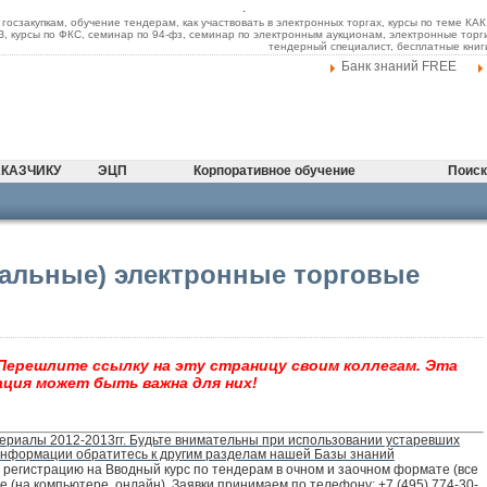
.
 госзакупкам, обучение тендерам, как участвовать в электронных торгах, курсы по теме К
ФЗ, курсы по ФКС, семинар по 94-фз, семинар по электронным аукционам, электронные торг
тендерный специалист, бесплатные книг
Банк знаний FREE
КАЗЧИКУ
ЭЦП
Корпоративное обучение
Поиск
альные) электронные торговые
 Перешлите ссылку на эту страницу своим коллегам. Эта
ция может быть важна для них!
ериалы 2012-2013гг. Будьте внимательны при использовании устаревших
информации обратитесь к другим разделам нашей Базы знаний
регистрацию на Вводный курс по тендерам в очном и заочном формате (все
 (на компьютере, онлайн). Заявки принимаем по телефону: +7 (495) 774-30-