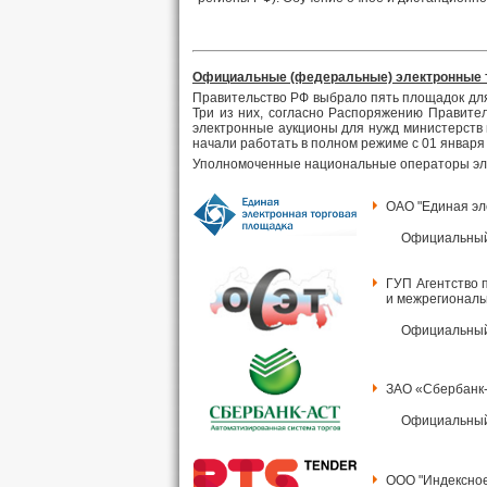
Официальные (федеральные) электронные 
Правительство РФ выбрало пять площадок для
Три из них, согласно Распоряжению Правител
электронные аукционы для нужд министерств и
начали работать в полном режиме с 01 января 
Уполномоченные национальные операторы эле
ОАО "Единая эл
Официальный
ГУП Агентство 
и межрегиональ
Официальный
ЗАО «Сбербанк
Официальный
ООО "Индексное 