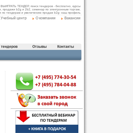
АК ВЫИГРАТЬ ТЕНДЕР, поиск тендеров - бесплатно, курсы
и, продажи b2g и 2b2, семинар по электронным торгам,
и по тендерам и увеличению продаж b2g- наш профиль
Учебный центр
О компании
Вакансии
 тендеров
Отзывы
Контакты