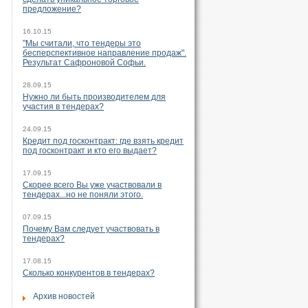
предложение?
16.10.15
"Мы считали, что тендеры это
бесперспективное направление продаж".
Результат Сафроновой Софьи.
28.09.15
Нужно ли быть производителем для
участия в тендерах?
24.09.15
Кредит под госконтракт: где взять кредит
под госконтракт и кто его выдает?
17.09.15
Скорее всего Вы уже участвовали в
тендерах...но не поняли этого.
07.09.15
Почему Вам следует участвовать в
тендерах?
17.08.15
Сколько конкурентов в тендерах?
Архив новостей