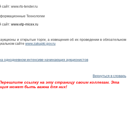
 сайт:
www.rts-tender.ru
нформационные Технологии
 сайт:
www.etp-micex.ru
 аукционы и открытые торги, а извещения об их проведении в обязательном
циальном сайте
www.zakupki.gov.ru
 на однодневном интенсиве начинающих аукционистов
Вернуться в словарь
 Перешлите ссылку на эту страницу своим коллегам. Эта
ция может быть важна для них!