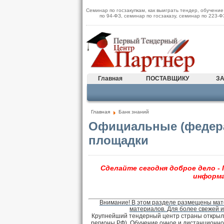
Семинар по госзакупкам, как выиграть тендер, обучение
по 94-ФЗ, семинар по госзаказу, семинар по 223-
Главная
ПОСТАВЩИКУ
ЗА
Главная
Банк знаний
Официальные (федер
площадки
Сделайте сегодня доброе дело -
информа
Внимание! В этом разделе размещены мат
материалов.
Для более свежей 
Крупнейший тендерный центр страны открыл 
регионы РФ). Обучение очное и дистанционное